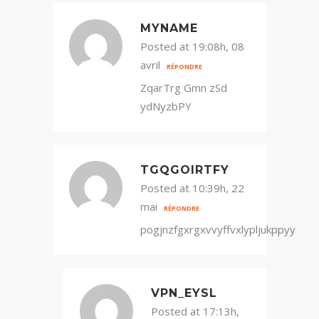
MYNAME
Posted at 19:08h, 08
avril
RÉPONDRE
ZqarTrg Gmn zSd
ydNyzbPY
TGQGOIRTFY
Posted at 10:39h, 22
mai
RÉPONDRE
pogjnzfgxrgxvvyffvxlypljukppyy
VPN_EYSL
Posted at 17:13h,