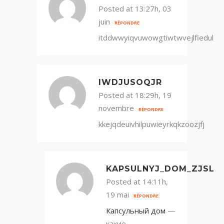
Posted at 13:27h, 03
juin
RÉPONDRE
itddwwyiqvuwowgtiwtwvejlfiedul
IWDJUSOQJR
Posted at 18:29h, 19
novembre
RÉPONDRE
kkejqdeuivhilpuwieyrkqkzoozjfj
KAPSULNYJ_DOM_ZJSL
Posted at 14:11h,
19 mai
RÉPONDRE
Капсульный дом
—
какие