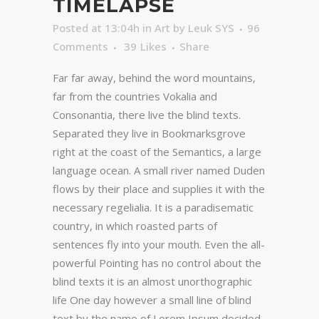
TIMELAPSE
Posted at 13:04h
in
Art
by
Leuk SYS
96
Comments
39
Likes
Share
Far far away, behind the word mountains,
far from the countries Vokalia and
Consonantia, there live the blind texts.
Separated they live in Bookmarksgrove
right at the coast of the Semantics, a large
language ocean. A small river named Duden
flows by their place and supplies it with the
necessary regelialia. It is a paradisematic
country, in which roasted parts of
sentences fly into your mouth. Even the all-
powerful Pointing has no control about the
blind texts it is an almost unorthographic
life One day however a small line of blind
text by the name of Lorem Ipsum decided